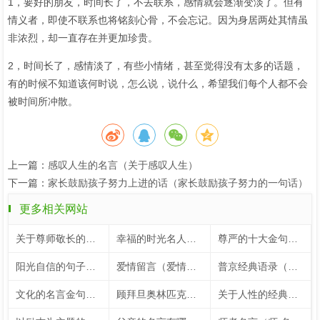
1，要好的朋友，时间长了，不去联系，感情就会逐渐变淡了。但有
情义者，即使不联系也将铭刻心骨，不会忘记。因为身居两处其情虽
非浓烈，却一直存在并更加珍贵。
2，时间长了，感情淡了，有些小情绪，甚至觉得没有太多的话题，
有的时候不知道该何时说，怎么说，说什么，希望我们每个人都不会
被时间所冲散。
上一篇：
感叹人生的名言（关于感叹人生）
下一篇：
家长鼓励孩子努力上进的话（家长鼓励孩子努力的一句话）
更多相关网站
关于尊师敬长的名言（关于尊师敬长的手抄报）
幸福的时光名人名言（关于幸福时光的名言）
尊严的十大金句（尊严的十大金句大全）
阳光自信的句子（鼓励孩子阳光自信的句子）
爱情留言（爱情留言板）
普京经典语录（普京经典语录100句）
文化的名言金句（关于文化名言名句大全）
顾拜旦奥林匹克格言（顾拜旦奥林匹克宣言）
关于人性的经典名言（关于人性的24个经典表述）