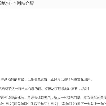
绝句）” 网站介绍
。等到酒醒的时候，已是暮色黄昏，正好可以边骑马边赏花回家。
便构成了这一首别出心裁的诗。短短14字暗藏如此玄机，绝妙!
正读倒读都能成句，且读来绵延无尽，给人一种荡气回肠、意兴盎然的美
就句回文'(即每句诗中前后半句互为回文)，'双句回文'(即下一句是上一句