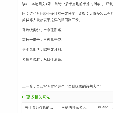
读)，'本篇回文'(即一首诗中后半篇是前半篇的倒读)、'环
回文诗相对比较小众且有一定难度，多数文人喜爱吟风弄
苏轼等人就热衷于这样的脑回路开发。
香暗绕窗纱，半帘疏影遮。
霜枝一挺干，玉树几开花。
傍水笼烟薄，隙墙穿月斜。
芳梅喜淡雅，永日伴清茶。
上一篇：
自己写咏雪的诗句（自创咏雪的诗句大全）
更多相关网站
关于尊师敬长的名言（关于尊师敬长的手抄报）
幸福的时光名人名言（关于幸福时光的名言）