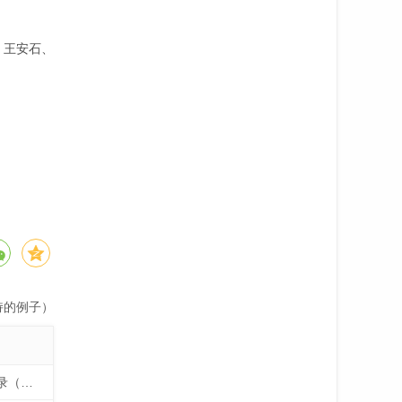
、王安石、
持的例子）
普京经典语录（普京经典语录100句）