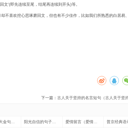
复回文'(即先连续至尾，结尾再连续到开头)等。
月却不喜欢挖心思琢磨回文，但也有不少佳作，比如我们所熟悉的白居易
下一篇：
古人关于坚持的名言短句（古人关于坚
尊严的十大金句（尊严的十大金句大全）
阳光自信的句子（鼓励孩子阳光自信的句子）
爱情留言（爱情留言板）