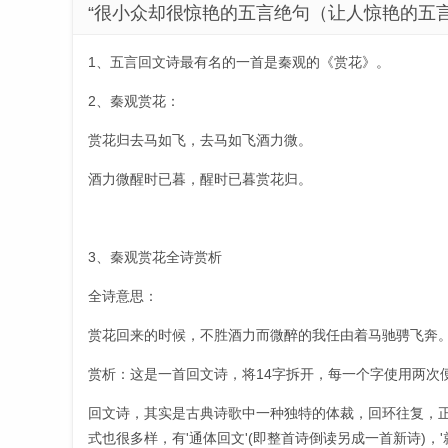
“很小众却很惊艳的五言绝句（让人惊艳的五言
1、五言回文诗最有名的一首是秦观的《赏花》。
2、秦观赏花：
赏花归去马如飞，去马如飞酒力微。
酒力微醒时已暮，醒时已暮赏花归。
3、秦观赏花全诗赏析
全诗意思：
赏花回来的时候，不胜酒力而微醉的我任由着马驰骋飞奔
赏析：这是一首回文诗，将14字拆开，每一个字使用两次
回文诗，其实是古典诗歌中一种独特的体裁，回环往复，
式也很多样，有'通体回文'(即整首诗倒读另成一首新诗)，'