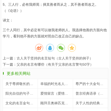
5、三人行，必有我师焉；择其善者而从之，其不善者而改之。
（《论语》）
译文：
三个人同行，其中必定有可以做我老师的人。我选择他善的方面向他
学习，看到他不善的方面就对照自己改正自己的缺点。
上一篇：
古人关于坚持的名言短句（古人关于坚持的例子）
下一篇：
父亲的名言有哪些（有关于父亲的名言警句50字）
更多相关网站
关于尊师敬长的名言（关于尊师敬长的手抄报）
幸福的时光名人名言（关于幸福时光的名言）
尊严的十大金句（尊严的十大金句大全）
阳光自信的句子（鼓励孩子阳光自信的句子）
爱情留言（爱情留言板）
普京经典语录（普京经典语录100句）
文化的名言金句（关于文化名言名句大全）
顾拜旦奥林匹克格言（顾拜旦奥林匹克宣言）
关于人性的经典名言（关于人性的24个经典表述）