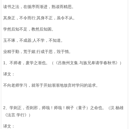
读书之法，在循序而渐进，熟读而精思。
其身正，不令而行;其身不正，虽令不从。
学然后知不足，教然后知困。
玉不琢，不成器;人不学，不知道。
业精于勤，荒于嬉;行成于思，毁于惰。
1、不师者，废学之渐也。（《吕衡州文集.与族兄皋请学春秋书》）
译文：
不向老师学习，就等于开始渐渐地放弃对学问的追求。
2、学则正，否则邪，师哉！师哉！桐子（童子）之命也。（汉.杨雄
《法言.学行》）
译文：