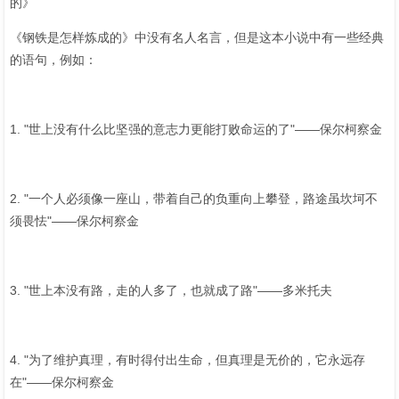
的》
《钢铁是怎样炼成的》中没有名人名言，但是这本小说中有一些经典
的语句，例如：
1. "世上没有什么比坚强的意志力更能打败命运的了"——保尔柯察金
2. "一个人必须像一座山，带着自己的负重向上攀登，路途虽坎坷不
须畏怯"——保尔柯察金
3. "世上本没有路，走的人多了，也就成了路"——多米托夫
4. "为了维护真理，有时得付出生命，但真理是无价的，它永远存
在"——保尔柯察金