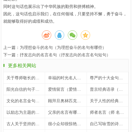
同时这句话也展示出了中华民族的勤劳和拼搏精神。
因此，这句话也启示我们，在任何领域，只要坚持不懈，勇于奋斗，
就能够取得好的成绩和成功。
上一篇：
为理想奋斗的名句（为理想奋斗的名句有哪些）
下一篇：
抒发志向的名言名句（抒发志向的名言名句短句）
更多相关网站
关于尊师敬长的名言（关于尊师敬长的手抄报）
幸福的时光名人名言（关于幸福时光的名言）
尊严的十大金句（尊严的十大金句大全）
阳光自信的句子（鼓励孩子阳光自信的句子）
爱情留言（爱情留言板）
普京经典语录（普京经典语录100句）
文化的名言金句（关于文化名言名句大全）
顾拜旦奥林匹克格言（顾拜旦奥林匹克宣言）
关于人性的经典名言（关于人性的24个经典表述）
以励志为主题的内容（以励志为话题）
父亲的名言有哪些（有关于父亲的名言警句50字）
师者名言（师 名言）
古人关于坚持的名言短句（古人关于坚持的例子）
很小众却很惊艳的五言绝句（让人惊艳的五言绝句）
自己写咏雪的诗句（自创咏雪的诗句大全）