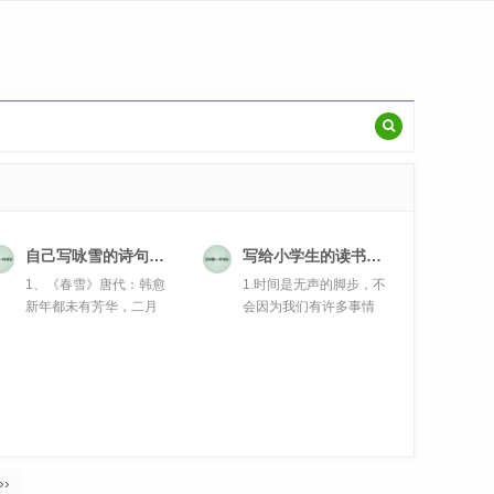
自己写咏雪的诗句（自创咏雪的诗句大全）
写给小学生的读书名言（写给小学生的读书名言名句）
1、《春雪》唐代：韩愈
1.时间是无声的脚步，不
新年都未有芳华，二月
会因为我们有许多事情
初惊见草芽...
需要处理...
››