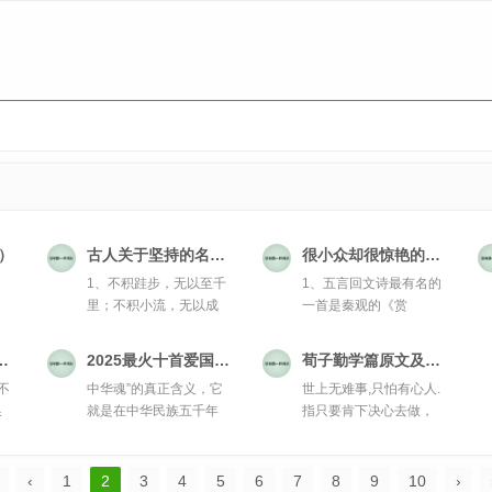
）
古人关于坚持的名言短句（古人关于坚持的例子）
很小众却很惊艳的五言绝句（让人惊艳的五言绝句）
1、不积跬步，无以至千
1、五言回文诗最有名的
、
里；不积小流，无以成
一首是秦观的《赏
江海。——...
花》。2、秦观...
语（勉励学生的话语）
2025最火十首爱国歌曲（2025最火十首爱国歌曲合唱视频）
荀子勤学篇原文及翻译（荀子勤学篇原文及翻译注释）
不
中华魂”的真正含义，它
世上无难事,只怕有心人.
换
就是在中华民族五千年
指只要肯下决心去做，
的发展历程...
任何困...
‹
1
2
3
4
5
6
7
8
9
10
›