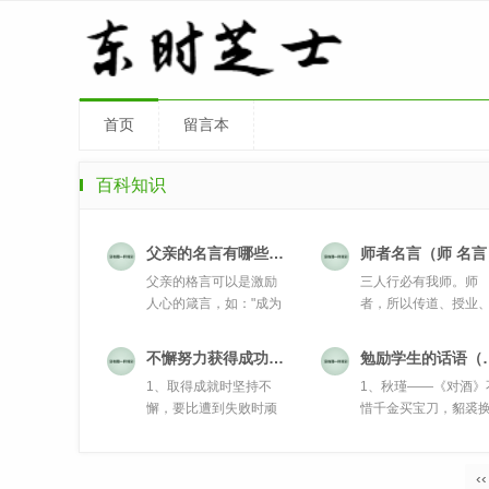
首页
留言本
百科知识
父亲的名言有哪些（有关于父亲的名言警句50字）
师者名言（师 名言
父亲的格言可以是激励
三人行必有我师。师
人心的箴言，如："成为
者，所以传道、授业
你...
解惑者也。知之...
不懈努力获得成功的名人名言
勉励学生的话
1、取得成就时坚持不
1、秋瑾——《对酒》
懈，要比遭到失败时顽
惜千金买宝刀，貂裘
强不屈更重要...
酒也堪豪。...
‹‹