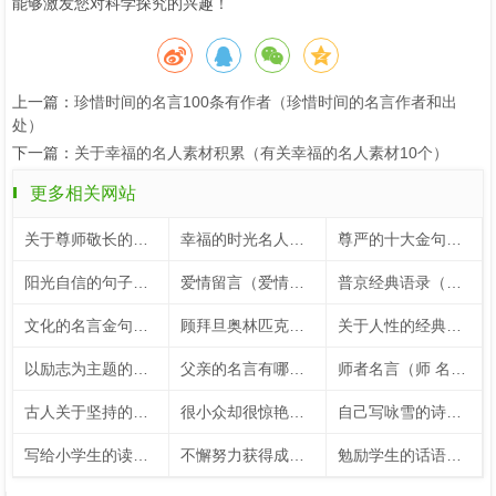
能够激发您对科学探究的兴趣！
上一篇：
珍惜时间的名言100条有作者（珍惜时间的名言作者和出
处）
下一篇：
关于幸福的名人素材积累（有关幸福的名人素材10个）
更多相关网站
关于尊师敬长的名言（关于尊师敬长的手抄报）
幸福的时光名人名言（关于幸福时光的名言）
尊严的十大金句（尊严的十大金句大全）
阳光自信的句子（鼓励孩子阳光自信的句子）
爱情留言（爱情留言板）
普京经典语录（普京经典语录100句）
文化的名言金句（关于文化名言名句大全）
顾拜旦奥林匹克格言（顾拜旦奥林匹克宣言）
关于人性的经典名言（关于人性的24个经典表述）
以励志为主题的内容（以励志为话题）
父亲的名言有哪些（有关于父亲的名言警句50字）
师者名言（师 名言）
古人关于坚持的名言短句（古人关于坚持的例子）
很小众却很惊艳的五言绝句（让人惊艳的五言绝句）
自己写咏雪的诗句（自创咏雪的诗句大全）
写给小学生的读书名言（写给小学生的读书名言名句）
不懈努力获得成功的名人名言
勉励学生的话语（勉励学生的话语）