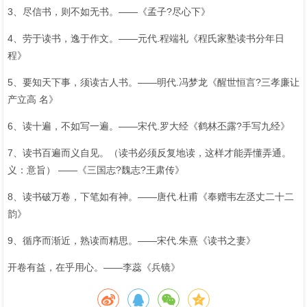
3、尽信书，则不如无书。——《孟子?尽心下》
4、劳于读书，逸于作文。——元代.程端礼《程氏家塾读书分年日
程》
5、要知天下事，须读古人书。——明代.冯梦龙《醒世恒言?三孝廉让
产立高 名》
6、读十遍，不如写一遍。——宋代.罗大经《鹤林丕露?手写九经》
7、读书百遍而义自见。（读书必须反复地读，这样才能弄懂弄通。
义：意旨） ——《三国志?魏志?王肃传》
8、读书破万卷，下笔如有神。——唐代.杜甫《奉赠韦左丞丈二十二
韵》
9、循序而渐近，熟读而精思。——宋代.朱熹《读书之妻》
开卷有益，在乎用心。——李蕊《兵镜》