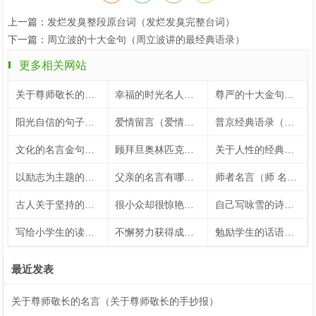
上一篇：
发烂发臭整段原台词（发烂发臭完整台词）
下一篇：
周立波的十大金句（周立波讲的最经典语录）
更多相关网站
关于尊师敬长的名言（关于尊师敬长的手抄报）
幸福的时光名人名言（关于幸福时光的名言）
尊严的十大金句（尊严的十大金句大全）
阳光自信的句子（鼓励孩子阳光自信的句子）
爱情留言（爱情留言板）
普京经典语录（普京经典语录100句）
文化的名言金句（关于文化名言名句大全）
顾拜旦奥林匹克格言（顾拜旦奥林匹克宣言）
关于人性的经典名言（关于人性的24个经典表述）
以励志为主题的内容（以励志为话题）
父亲的名言有哪些（有关于父亲的名言警句50字）
师者名言（师 名言）
古人关于坚持的名言短句（古人关于坚持的例子）
很小众却很惊艳的五言绝句（让人惊艳的五言绝句）
自己写咏雪的诗句（自创咏雪的诗句大全）
写给小学生的读书名言（写给小学生的读书名言名句）
不懈努力获得成功的名人名言
勉励学生的话语（勉励学生的话语）
最近发表
关于尊师敬长的名言（关于尊师敬长的手抄报）