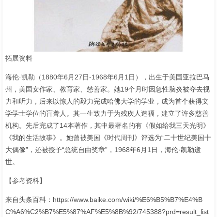
拓展资料
海伦·凯勒（1880年6月27日-1968年6月1日），出生于美国亚拉巴马
州，美国女作家、教育家、慈善家。她19个月时因急性脑炎被夺去视
力和听力，后来以惊人的毅力完成哈佛大学的学业，成为首个获得文
学学士学位的盲聋人。其一生致力于为残疾人造福，建立了许多慈善
机构。先后完成了14本著作，其中最著名的有《假如给我三天光明》
《我的生活故事》。她曾被美国《时代周刊》评选为“二十世纪美国十
大偶像”，还被授予“总统自由奖章”，1968年6月1日，海伦·凯勒逝
世。
【参考资料】
来自头条百科：https://www.baike.com/wiki/%E6%B5%B7%E4%B
C%A6%C2%B7%E5%87%AF%E5%8B%92/745388?prd=result_list