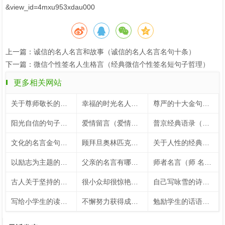
&view_id=4mxu953xdau000
上一篇：
诚信的名人名言和故事（诚信的名人名言名句十条）
下一篇：
微信个性签名人生格言（经典微信个性签名短句子哲理）
更多相关网站
关于尊师敬长的名言（关于尊师敬长的手抄报）
幸福的时光名人名言（关于幸福时光的名言）
尊严的十大金句（尊严的十大金句大全）
阳光自信的句子（鼓励孩子阳光自信的句子）
爱情留言（爱情留言板）
普京经典语录（普京经典语录100句）
文化的名言金句（关于文化名言名句大全）
顾拜旦奥林匹克格言（顾拜旦奥林匹克宣言）
关于人性的经典名言（关于人性的24个经典表述）
以励志为主题的内容（以励志为话题）
父亲的名言有哪些（有关于父亲的名言警句50字）
师者名言（师 名言）
古人关于坚持的名言短句（古人关于坚持的例子）
很小众却很惊艳的五言绝句（让人惊艳的五言绝句）
自己写咏雪的诗句（自创咏雪的诗句大全）
写给小学生的读书名言（写给小学生的读书名言名句）
不懈努力获得成功的名人名言
勉励学生的话语（勉励学生的话语）