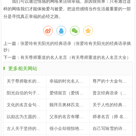
我们可以通过情感的网络来活得幸福。原因很简单：只有通过这
样的网络我们才能体验爱与被爱。把这些感情当作生活最重要的一部
分是寻找真正幸福的必经之路。
上一篇：
张爱玲有关阳光的经典语录（张爱玲有关阳光的经典语录摘
抄）
下一篇：
有关尊师重道的名人名言（有关尊师重道的名人名言大全）
更多相关网站
关于尊师敬长的名言（关于尊师敬长的手抄报）
幸福的时光名人名言（关于幸福时光的名言）
尊严的十大金句（尊严的十大金句大全）
阳光自信的句子（鼓励孩子阳光自信的句子）
爱情留言（爱情留言板）
普京经典语录（普京经典语录100句）
文化的名言金句（关于文化名言名句大全）
顾拜旦奥林匹克格言（顾拜旦奥林匹克宣言）
关于人性的经典名言（关于人性的24个经典表述）
以励志为主题的内容（以励志为话题）
父亲的名言有哪些（有关于父亲的名言警句50字）
师者名言（师 名言）
古人关于坚持的名言短句（古人关于坚持的例子）
很小众却很惊艳的五言绝句（让人惊艳的五言绝句）
自己写咏雪的诗句（自创咏雪的诗句大全）